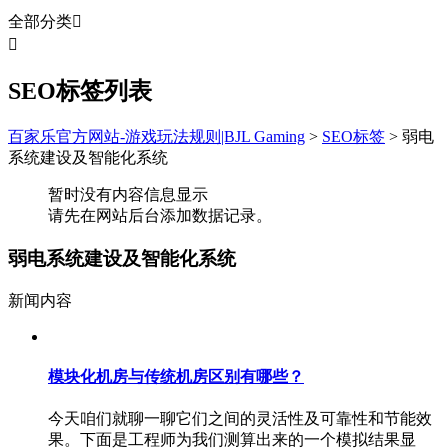
全部分类


SEO标签列表
百家乐官方网站-游戏玩法规则|BJL Gaming
>
SEO标签
>
弱电
系统建设及智能化系统
暂时没有内容信息显示
请先在网站后台添加数据记录。
弱电系统建设及智能化系统
新闻内容
模块化机房与传统机房区别有哪些？
今天咱们就聊一聊它们之间的灵活性及可靠性和节能效
果。下面是工程师为我们测算出来的一个模拟结果显