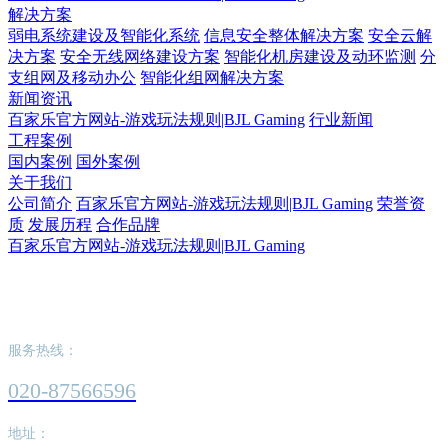
解决方案
弱电系统建设及智能化系统
信息安全整体解决方案
安全云解
决方案
安全无线网络建设方案
智能化机房建设及动环监测
分
支组网及移动办公
智能化组网解决方案
新闻资讯
百家乐官方网站-游戏玩法规则|BJL Gaming
行业新闻
工程案例
国内案例
国外案例
关于我们
公司简介
百家乐官方网站-游戏玩法规则|BJL Gaming
荣誉资
质
发展历程
合作品牌
百家乐官方网站-游戏玩法规则|BJL Gaming
百家乐官方网站-游戏玩法规则|BJL Gaming
服务热线：
020-87566596
地址：