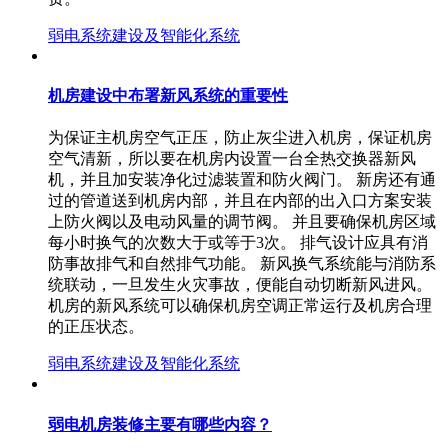
弱电系统建设及智能化系统
机房建设中布署新风系统的重要性
为保证主机房空气正压，防止灰尘进入机房，保证机房
空气清新，所以要在机房内设置一台全热交换器新风
机，并且加安装净化过滤装置和防火阀门。 新房还有通
过的管道送到机房内部，并且在内部的出入口方案安装
上防火阀以及电动风量的调节阀。 并且要确保机房区域
每小时换气的次数大于或等于3次。 排气设计应具有消
防事故排气和自然排气功能。 新风换气系统能与消防系
统联动，一旦发生火灾事故，便能自动切断新风进风。
机房的新风系统可以确保机房空调正常运行及机房合理
的正压状态。
弱电系统建设及智能化系统
弱电机房装修主要有哪些内容？